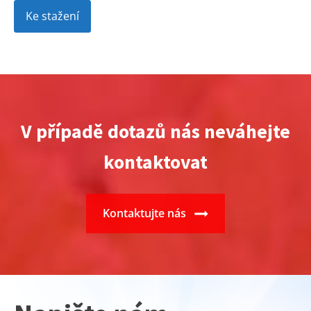
Ke stažení
V případě dotazů nás neváhejte
kontaktovat
Kontaktujte nás