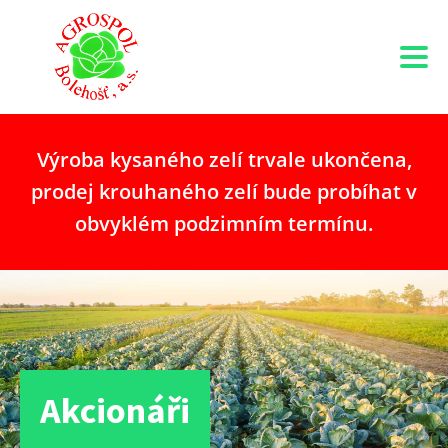
Výroba kysaného zelí trvale ukončena,
prodej krouhaného zelí bude probíhat v
obvyklém podzimním termínu.
Akcionáři