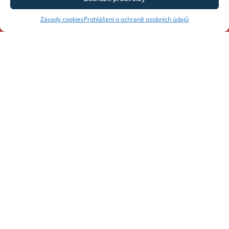
kontaktovat
Zásady cookies
Prohlášení o ochraně osobních údajů
Kontaktujte nás
Napište nám