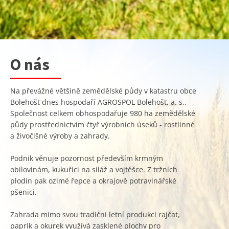
O nás
Na převážné většině zemědělské půdy v katastru obce
Bolehošť dnes hospodaří AGROSPOL Bolehošť, a. s..
Společnost celkem obhospodařuje 980 ha zemědělské
půdy prostřednictvím čtyř výrobních úseků - rostlinné
a živočišné výroby a zahrady.
Podnik věnuje pozornost především krmným
obilovinám, kukuřici na siláž a vojtěšce. Z tržních
plodin pak ozimé řepce a okrajově potravinářské
pšenici.
Zahrada mimo svou tradiční letní produkci rajčat,
paprik a okurek využívá zasklené plochy pro