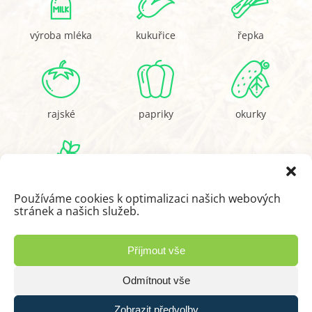
výroba mléka
kukuřice
řepka
rajské
papriky
okurky
pšenice
Používáme cookies k optimalizaci našich webových
stránek a našich služeb.
Příjmout vše
Odmítnout vše
V případě dotazů nás neváhejte
Zobrazit předvolby