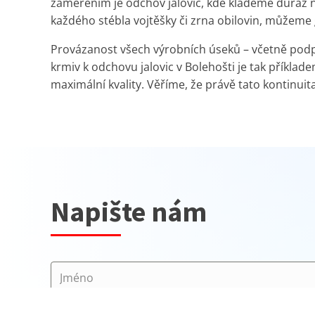
zaměřením je odchov jalovic, kde klademe důraz n
každého stébla vojtěšky či zrna obilovin, můžeme g
Provázanost všech výrobních úseků – včetně podp
krmiv k odchovu jalovic v Bolehošti je tak příkla
maximální kvality. Věříme, že právě tato kontinui
Napište nám