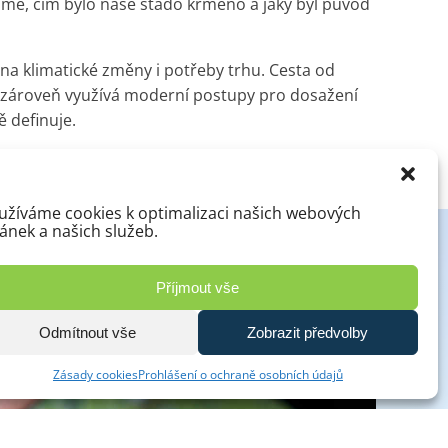
íme, čím bylo naše stádo krmeno a jaký byl původ
a klimatické změny i potřeby trhu
. Cesta od
 a zároveň využívá moderní postupy pro dosažení
ě definuje
.
užíváme cookies k optimalizaci našich webových
ránek a našich služeb.
Příjmout vše
Odmítnout vše
Zobrazit předvolby
Zásady cookies
Prohlášení o ochraně osobních údajů