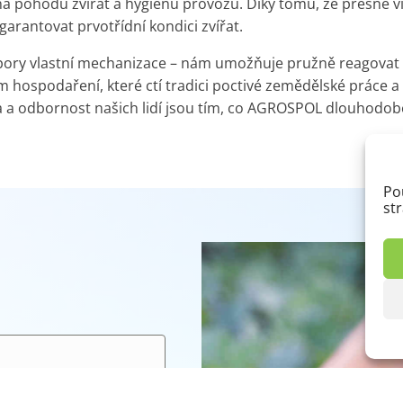
a pohodu zvířat a hygienu provozu. Díky tomu, že přesně v
arantovat prvotřídní kondici zvířat.
ory vlastní mechanizace – nám umožňuje pružně reagovat n
dem hospodaření, které ctí tradici poctivé zemědělské práce
ta a odbornost našich lidí jsou tím, co AGROSPOL dlouhodob
Po
st